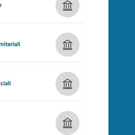
e
miteriali
ciali