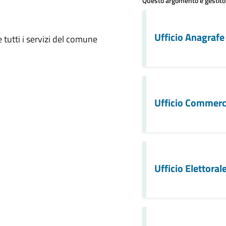
Questo argomento è gestito
 notizia
Ufficio Anagrafe 
 tutti i servizi del comune
Ufficio Commerc
Ufficio Elettoral