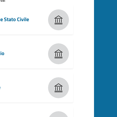
 da:
e Stato Civile
io
e