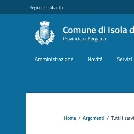
Vai ai contenuti
Vai al footer
Regione Lombardia
Comune di Isola d
Provincia di Bergamo
Amministrazione
Novità
Servizi
Home
/
Argomenti
/
Tutti i serv