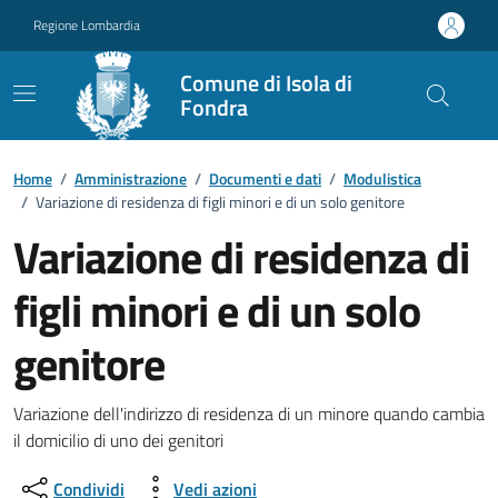
Vai ai contenuti
Vai al footer
Regione Lombardia
Comune di Isola di
Fondra
Dettagli del documento
Home
/
Amministrazione
/
Documenti e dati
/
Modulistica
/
Variazione di residenza di figli minori e di un solo genitore
Variazione di residenza di
figli minori e di un solo
genitore
Variazione dell'indirizzo di residenza di un minore quando cambia
il domicilio di uno dei genitori
Condividi
Vedi azioni