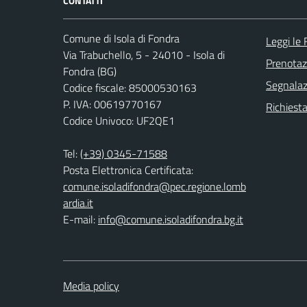
CONTATTI
Comune di Isola di Fondra
Leggi le
Via Trabuchello, 5 - 24010 - Isola di
Prenota
Fondra (BG)
Segnalazi
Codice fiscale: 85000530163
P. IVA: 00619770167
Richiesta
Codice Univoco: UF2QE1
Tel:
(+39) 0345-71588
Posta Elettronica Certificata:
comune.isoladifondra@pec.regione.lomb
ardia.it
E-mail:
info@comune.isoladifondra.bg.it
Media policy