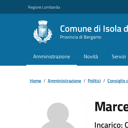
Vai ai contenuti
Vai al footer
Regione Lombardia
Comune di Isola d
Provincia di Bergamo
Amministrazione
Novità
Servizi
Home
/
Amministrazione
/
Politici
/
Consiglio
Marce
Incarico: 