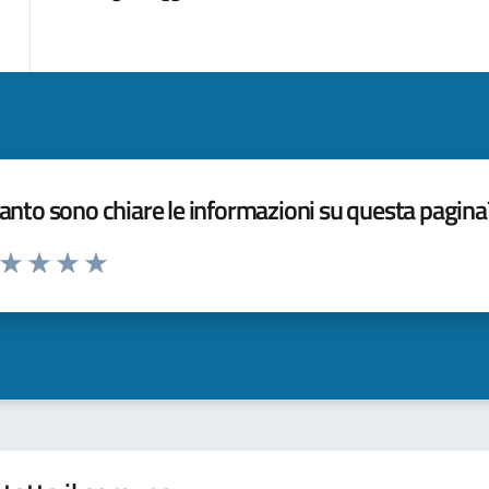
nto sono chiare le informazioni su questa pagina
a da 1 a 5 stelle la pagina
ta 1 stelle su 5
Valuta 2 stelle su 5
Valuta 3 stelle su 5
Valuta 4 stelle su 5
Valuta 5 stelle su 5