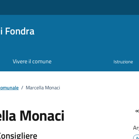
i Fondra
Vivere il comune
Istruzione
 comunale
/
Marcella Monaci
lla Monaci
Ar
Consigliere
A