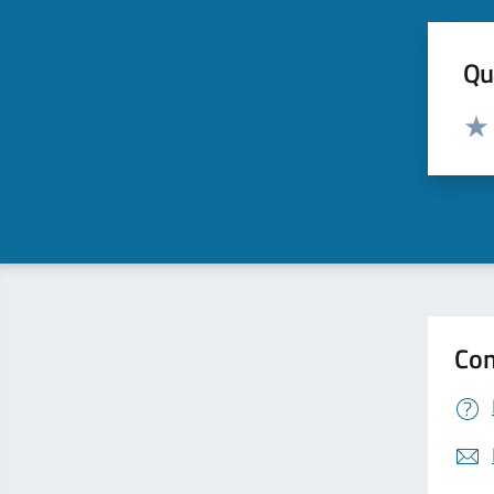
Qua
Valut
Valu
Con