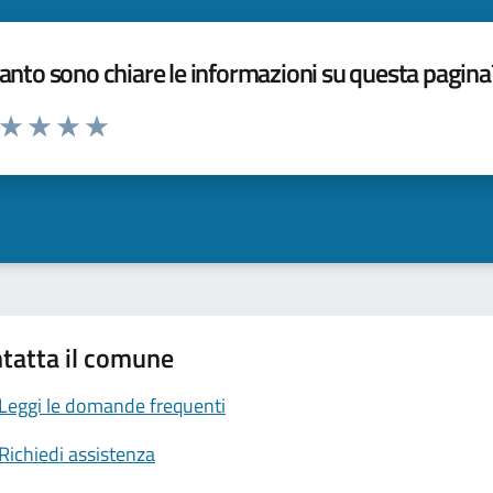
nto sono chiare le informazioni su questa pagina
a da 1 a 5 stelle la pagina
ta 1 stelle su 5
Valuta 2 stelle su 5
Valuta 3 stelle su 5
Valuta 4 stelle su 5
Valuta 5 stelle su 5
tatta il comune
Leggi le domande frequenti
Richiedi assistenza