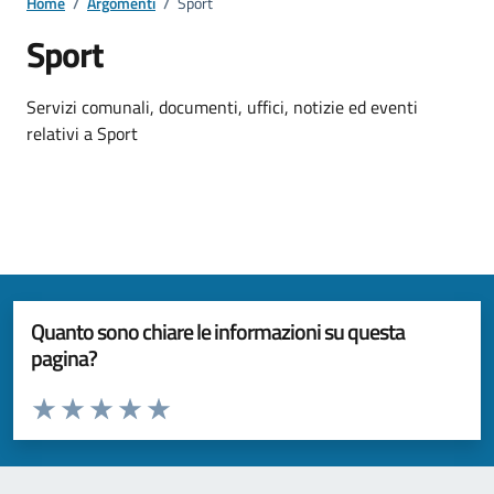
Home
/
Argomenti
/
Sport
Sport
Dettagli della notizia
Servizi comunali, documenti, uffici, notizie ed eventi
relativi a Sport
Quanto sono chiare le informazioni su questa
pagina?
Valuta da 1 a 5 stelle la pagina
Valuta 1 stelle su 5
Valuta 2 stelle su 5
Valuta 3 stelle su 5
Valuta 4 stelle su 5
Valuta 5 stelle su 5