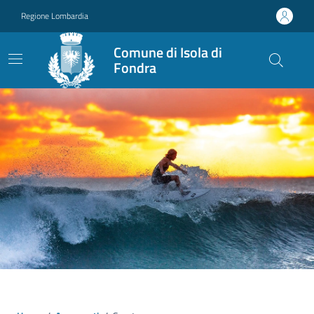
Vai ai contenuti
Vai al footer
Regione Lombardia
Comune di Isola di
Fondra