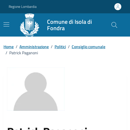
Vai ai contenuti
Vai al footer
Regione Lombardia
Comune di Isola di
Fondra
Home
/
Amministrazione
/
Politici
/
Consiglio comunale
/
Patrick Paganoni