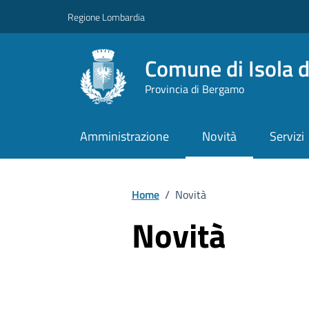
Vai ai contenuti
Vai al footer
Regione Lombardia
Comune di Isola d
Provincia di Bergamo
Amministrazione
Novità
Servizi
Home
/
Novità
Novità