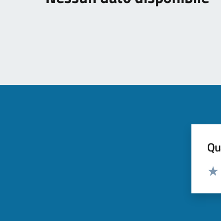
Qua
Valut
Valu