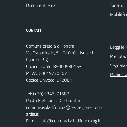
Documenti e dati
Turismo
Mobilità 
CONTATTI
Comune di Isola di Fondra
Leggi le
Via Trabuchello, 5 - 24010 - Isola di
Prenota
Fondra (BG)
Segnalazi
Codice fiscale: 85000530163
P. IVA: 00619770167
Richiesta
Codice Univoco: UF2QE1
Tel:
(+39) 0345-71588
Posta Elettronica Certificata:
comune.isoladifondra@pec.regione.lomb
ardia.it
E-mail:
info@comune.isoladifondra.bg.it