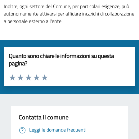
Inoltre, ogni settore del Comune, per particolari esigenze, può
autonomamente attivarsi per affidare incarichi di collaborazione
a personale esterno all'ente.
Quanto sono chiare le informazioni su questa
pagina?
Valuta da 1 a 5 stelle la pagina
Valuta 1 stelle su 5
Valuta 2 stelle su 5
Valuta 3 stelle su 5
Valuta 4 stelle su 5
Valuta 5 stelle su 5
Contatta il comune
Leggi le domande frequenti