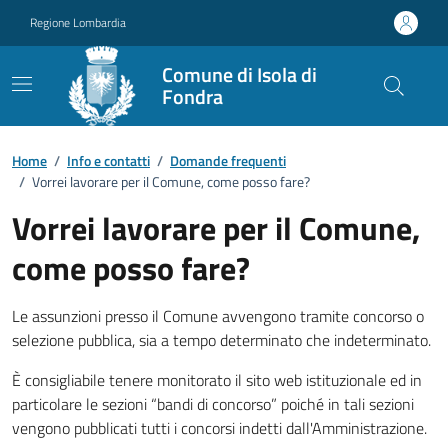
Vai ai contenuti
Vai al footer
Regione Lombardia
Comune di Isola di
Fondra
Dettagli FAQ
Home
/
Info e contatti
/
Domande frequenti
/
Vorrei lavorare per il Comune, come posso fare?
Vorrei lavorare per il Comune,
come posso fare?
Le assunzioni presso il Comune avvengono tramite concorso o
selezione pubblica, sia a tempo determinato che indeterminato.
È consigliabile tenere monitorato il sito web istituzionale ed in
particolare le sezioni “bandi di concorso” poiché in tali sezioni
vengono pubblicati tutti i concorsi indetti dall'Amministrazione.