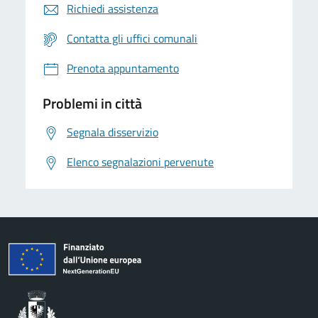
Richiedi assistenza
Contatta gli uffici comunali
Prenota appuntamento
Problemi in città
Segnala disservizio
Elenco segnalazioni pervenute