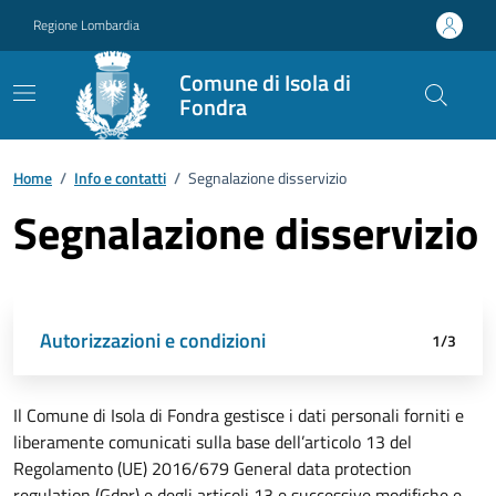
Vai ai contenuti
Vai al footer
Regione Lombardia
Comune di Isola di
Fondra
Home
/
Info e contatti
/
Segnalazione disservizio
Segnalazione disservizio
Attivo
Autorizzazioni e condizioni
Dati di segnalazione
Riepilogo
1/3
Il Comune di Isola di Fondra gestisce i dati personali forniti e
liberamente comunicati sulla base dell’articolo 13 del
Regolamento (UE) 2016/679 General data protection
regulation (Gdpr) e degli articoli 13 e successive modifiche e