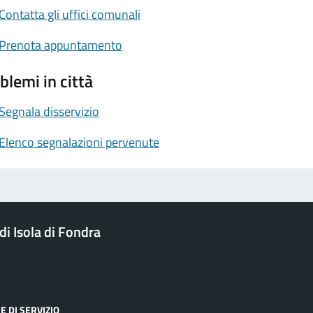
Contatta gli uffici comunali
Prenota appuntamento
blemi in città
Segnala disservizio
Elenco segnalazioni pervenute
i Isola di Fondra
E DI SERVIZIO