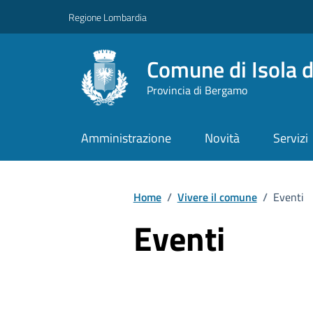
Vai ai contenuti
Vai al footer
Regione Lombardia
Comune di Isola d
Provincia di Bergamo
Amministrazione
Novità
Servizi
Home
/
Vivere il comune
/
Eventi
Eventi