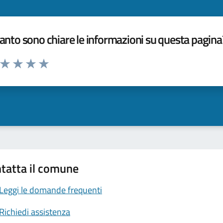
nto sono chiare le informazioni su questa pagina
a da 1 a 5 stelle la pagina
ta 1 stelle su 5
Valuta 2 stelle su 5
Valuta 3 stelle su 5
Valuta 4 stelle su 5
Valuta 5 stelle su 5
tatta il comune
Leggi le domande frequenti
Richiedi assistenza