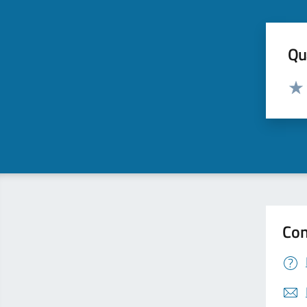
Qua
Valut
Valu
Con