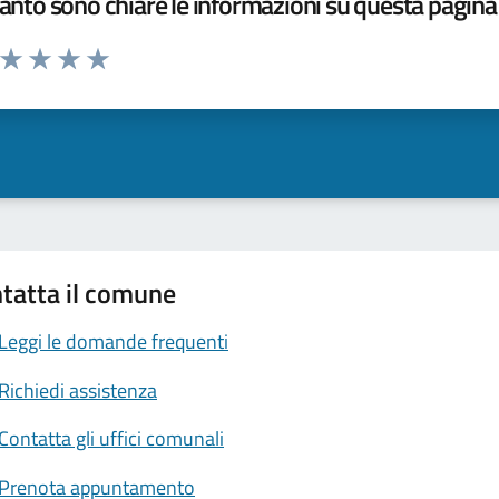
nto sono chiare le informazioni su questa pagina
a da 1 a 5 stelle la pagina
ta 1 stelle su 5
Valuta 2 stelle su 5
Valuta 3 stelle su 5
Valuta 4 stelle su 5
Valuta 5 stelle su 5
tatta il comune
Leggi le domande frequenti
Richiedi assistenza
Contatta gli uffici comunali
Prenota appuntamento