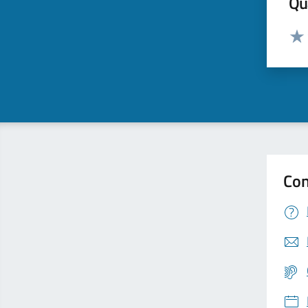
Qua
Valut
Valu
Con