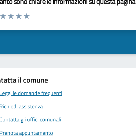
nto sono chiare le informazioni su questa pagina
a da 1 a 5 stelle la pagina
ta 1 stelle su 5
Valuta 2 stelle su 5
Valuta 3 stelle su 5
Valuta 4 stelle su 5
Valuta 5 stelle su 5
tatta il comune
Leggi le domande frequenti
Richiedi assistenza
Contatta gli uffici comunali
Prenota appuntamento