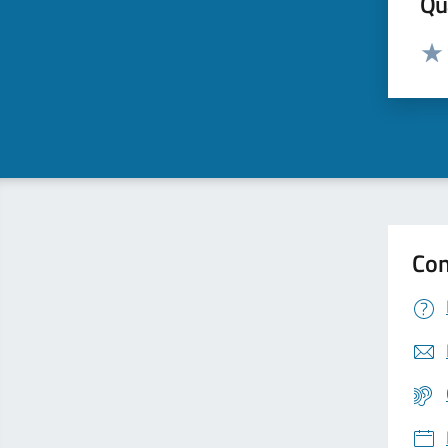
Qua
Valut
Valu
Con