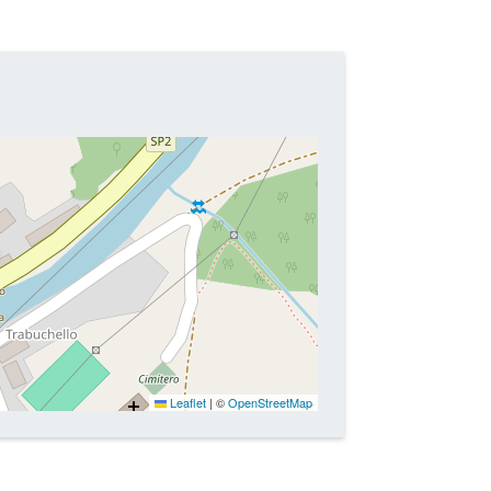
Leaflet
|
©
OpenStreetMap