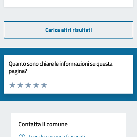
Carica altri risultati
Quanto sono chiare le informazioni su questa
pagina?
Valuta da 1 a 5 stelle la pagina
Valuta 1 stelle su 5
Valuta 2 stelle su 5
Valuta 3 stelle su 5
Valuta 4 stelle su 5
Valuta 5 stelle su 5
Contatta il comune
Leggi le domande frequenti