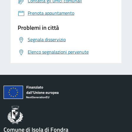
Contatta gli uffici comunali
Prenota appuntamento
Problemi in città
Segnala disservizio
Elenco segnalazioni pervenute
Comune di Isola di Fondra