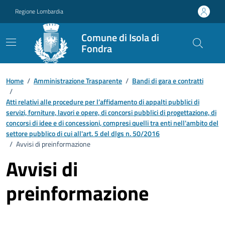
Vai ai contenuti
Vai al footer
Regione Lombardia
Comune di Isola di
Fondra
Home
/
Amministrazione Trasparente
/
Bandi di gara e contratti
/
Atti relativi alle procedure per l’affidamento di appalti pubblici di
servizi, forniture, lavori e opere, di concorsi pubblici di progettazione, di
concorsi di idee e di concessioni, compresi quelli tra enti nell'ambito del
settore pubblico di cui all'art. 5 del dlgs n. 50/2016
/
Avvisi di preinformazione
Avvisi di
preinformazione