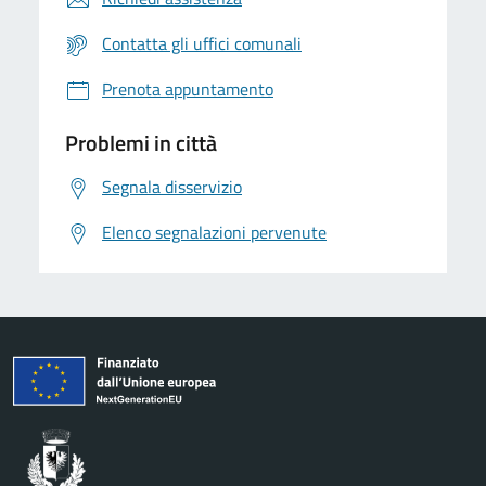
Contatta gli uffici comunali
Prenota appuntamento
Problemi in città
Segnala disservizio
Elenco segnalazioni pervenute