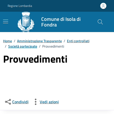
Vai ai contenuti
Vai al footer
Regione Lombardia
Comune di Isola di
Fondra
Home
/
Amministrazione Trasparente
/
Enti controllati
/
Società partecipate
/
Provvedimenti
Provvedimenti
Condividi
Vedi azioni