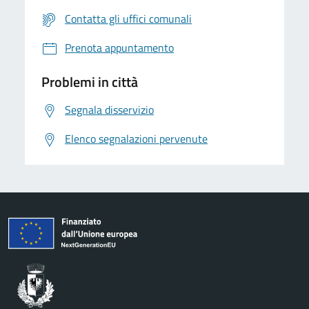
Contatta gli uffici comunali
Prenota appuntamento
Problemi in città
Segnala disservizio
Elenco segnalazioni pervenute