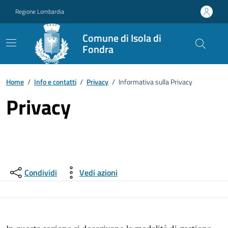
Vai ai contenuti
Vai al footer
Regione Lombardia
Comune di Isola di
Fondra
Home
/
Info e contatti
/
Privacy
/
Informativa sulla Privacy
Privacy
Condividi
Vedi azioni