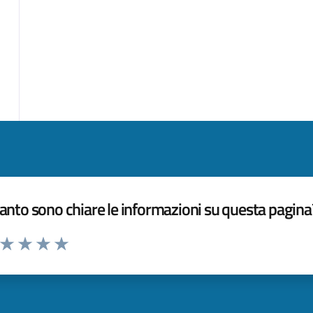
nto sono chiare le informazioni su questa pagina
a da 1 a 5 stelle la pagina
ta 1 stelle su 5
Valuta 2 stelle su 5
Valuta 3 stelle su 5
Valuta 4 stelle su 5
Valuta 5 stelle su 5