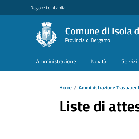
Vai ai contenuti
Vai al footer
Regione Lombardia
Comune di Isola d
Provincia di Bergamo
Amministrazione
Novità
Servizi
Home
/
Amministrazione Trasparen
Liste di atte