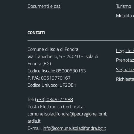
Documenti e dati
Turismo
Mobilità 
CONTATTI
Comune di Isola di Fondra
Leggi le
Via Trabuchello, 5 - 24010 - Isola di
Prenota
Fondra (BG)
Segnalazi
Codice fiscale: 85000530163
P. IVA: 00619770167
Richiesta
Codice Univoco: UF2QE1
Tel:
(+39) 0345-71588
Posta Elettronica Certificata:
comune.isoladifondra@pec.regione.lomb
ardia.it
E-mail:
info@comune.isoladifondra.bg.it