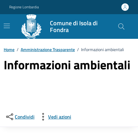
Vai ai contenuti
Vai al footer
Regione Lombardia
Comune di Isola di
Fondra
Home
/
Amministrazione Trasparente
/
Informazioni ambientali
Informazioni ambientali
Condividi
Vedi azioni