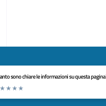
nto sono chiare le informazioni su questa pagina
a da 1 a 5 stelle la pagina
ta 1 stelle su 5
Valuta 2 stelle su 5
Valuta 3 stelle su 5
Valuta 4 stelle su 5
Valuta 5 stelle su 5