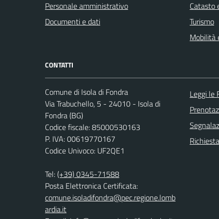
Personale amministrativo
Catasto e
Documenti e dati
Turismo
Mobilità 
CONTATTI
Comune di Isola di Fondra
Leggi le
Via Trabuchello, 5 - 24010 - Isola di
Prenota
Fondra (BG)
Segnalazi
Codice fiscale: 85000530163
P. IVA: 00619770167
Richiesta
Codice Univoco: UF2QE1
Tel:
(+39) 0345-71588
Posta Elettronica Certificata:
comune.isoladifondra@pec.regione.lomb
ardia.it