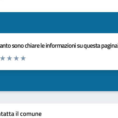
nto sono chiare le informazioni su questa pagina
a da 1 a 5 stelle la pagina
ta 1 stelle su 5
Valuta 2 stelle su 5
Valuta 3 stelle su 5
Valuta 4 stelle su 5
Valuta 5 stelle su 5
tatta il comune