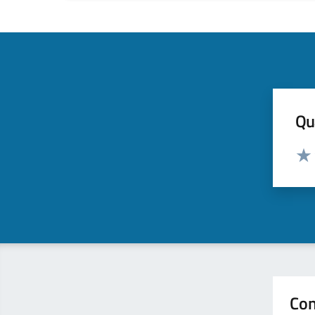
Qua
Valut
Valu
Con