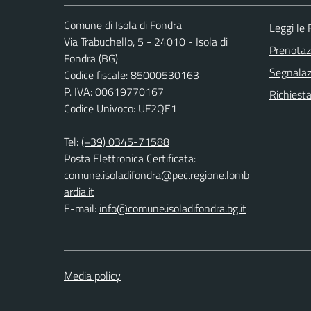
Comune di Isola di Fondra
Leggi le
Via Trabuchello, 5 - 24010 - Isola di
Prenota
Fondra (BG)
Segnalazi
Codice fiscale: 85000530163
P. IVA: 00619770167
Richiesta
Codice Univoco: UF2QE1
Tel:
(+39) 0345-71588
Posta Elettronica Certificata:
comune.isoladifondra@pec.regione.lomb
ardia.it
E-mail:
info@comune.isoladifondra.bg.it
Media policy