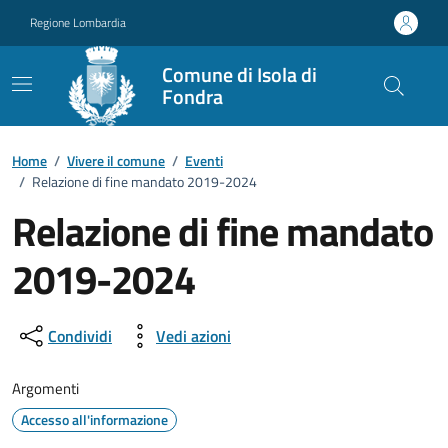
Vai ai contenuti
Vai al footer
Regione Lombardia
Comune di Isola di
Fondra
Home
/
Vivere il comune
/
Eventi
/
Relazione di fine mandato 2019-2024
Relazione di fine mandato
2019-2024
Dettagli della notizia
Condividi
Vedi azioni
Argomenti
Accesso all'informazione