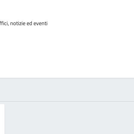
 notizia
ici, notizie ed eventi