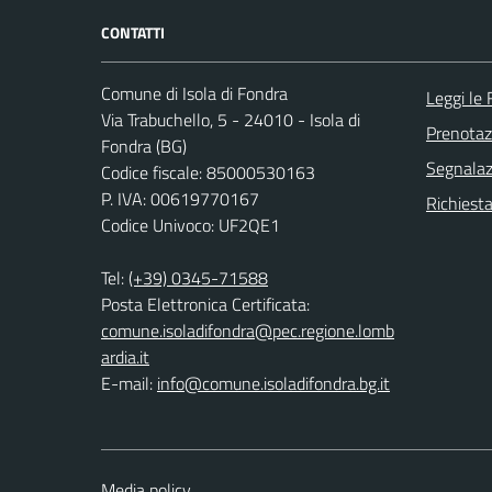
CONTATTI
Comune di Isola di Fondra
Leggi le
Via Trabuchello, 5 - 24010 - Isola di
Prenota
Fondra (BG)
Segnalazi
Codice fiscale: 85000530163
P. IVA: 00619770167
Richiesta
Codice Univoco: UF2QE1
Tel:
(+39) 0345-71588
Posta Elettronica Certificata:
comune.isoladifondra@pec.regione.lomb
ardia.it
E-mail:
info@comune.isoladifondra.bg.it
Media policy