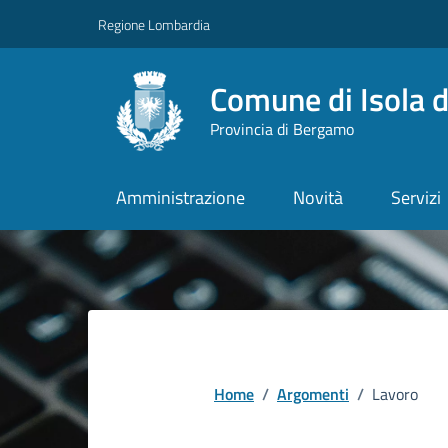
Vai ai contenuti
Vai al footer
Regione Lombardia
Comune di Isola d
Provincia di Bergamo
Amministrazione
Novità
Servizi
Home
/
Argomenti
/
Lavoro