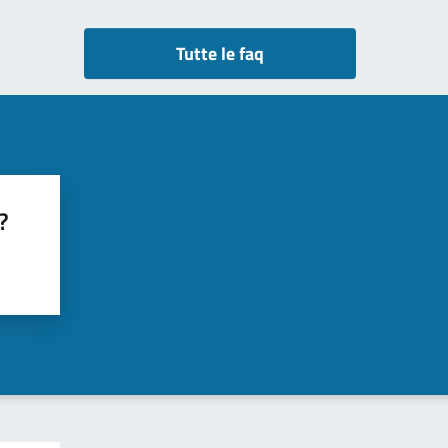
Tutte le faq
?