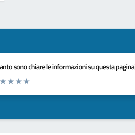
nto sono chiare le informazioni su questa pagina
a da 1 a 5 stelle la pagina
ta 1 stelle su 5
Valuta 2 stelle su 5
Valuta 3 stelle su 5
Valuta 4 stelle su 5
Valuta 5 stelle su 5