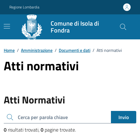
Vai ai contenuti
Vai al footer
Regione Lombardia
Comune di Isola di
Fondra
Home
/
Amministrazione
/
Documenti e dati
/
Atti normativi
Atti normativi
Atti Normativi
Cerca una parola chiave
Invio
0
risultati trovati,
0
pagine trovate.