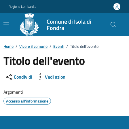
Vai ai contenuti
Vai al footer
Regione Lombardia
Comune di Isola di
Fondra
Home
/
Vivere il comune
/
Eventi
/
Titolo dell'evento
Titolo dell'evento
Dettagli della notizia
Condividi
Vedi azioni
Argomenti
Accesso all'informazione