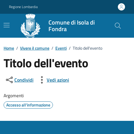
Vai ai contenuti
Vai al footer
Regione Lombardia
Comune di Isola di
Fondra
Home
/
Vivere il comune
/
Eventi
/
Titolo dell'evento
Titolo dell'evento
Dettagli della notizia
Condividi
Vedi azioni
Argomenti
Accesso all'informazione