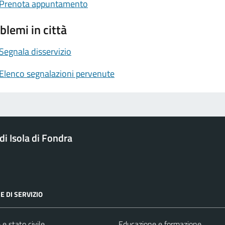
Prenota appuntamento
blemi in città
Segnala disservizio
Elenco segnalazioni pervenute
i Isola di Fondra
E DI SERVIZIO
e stato civile
Educazione e formazione