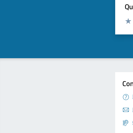
Qua
Valut
Valu
Con