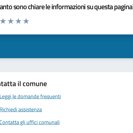
nto sono chiare le informazioni su questa pagina
a da 1 a 5 stelle la pagina
ta 1 stelle su 5
Valuta 2 stelle su 5
Valuta 3 stelle su 5
Valuta 4 stelle su 5
Valuta 5 stelle su 5
tatta il comune
Leggi le domande frequenti
Richiedi assistenza
Contatta gli uffici comunali