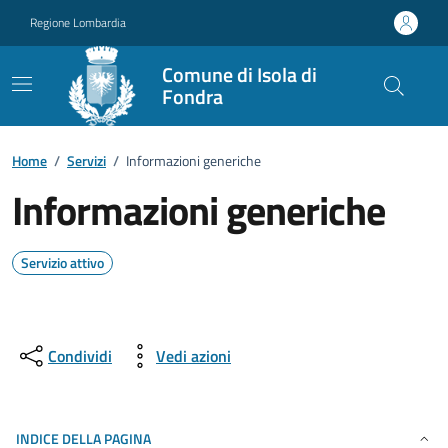
Vai ai contenuti
Vai al footer
Regione Lombardia
Comune di Isola di
Fondra
Home
/
Servizi
/
Informazioni generiche
Informazioni generiche
Servizio attivo
Condividi
Vedi azioni
INDICE DELLA PAGINA