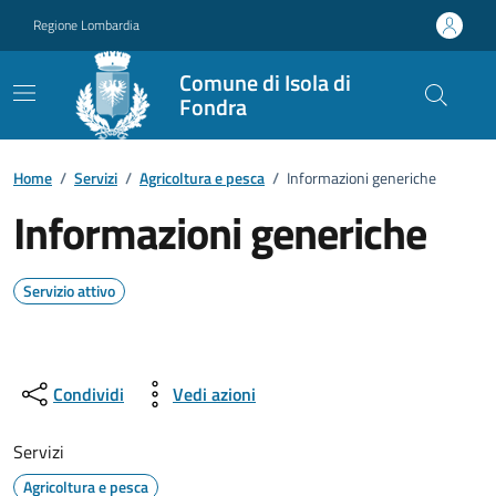
Vai ai contenuti
Vai al footer
Regione Lombardia
Comune di Isola di
Fondra
Home
/
Servizi
/
Agricoltura e pesca
/
Informazioni generiche
Informazioni generiche
Servizio attivo
Condividi
Vedi azioni
Servizi
Agricoltura e pesca