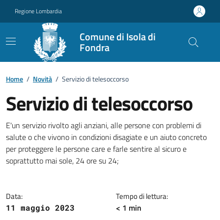
Vai ai contenuti
Vai al footer
Regione Lombardia
Comune di Isola di
Fondra
Home
/
Novità
/
Servizio di telesoccorso
Servizio di telesoccorso
Dettagli della notizia
E'un servizio rivolto agli anziani, alle persone con problemi di
salute o che vivono in condizioni disagiate e un aiuto concreto
per proteggere le persone care e farle sentire al sicuro e
soprattutto mai sole, 24 ore su 24;
Data:
Tempo di lettura:
< 1 min
11 maggio 2023