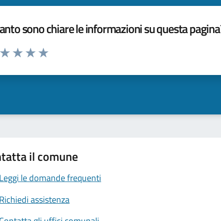
nto sono chiare le informazioni su questa pagina
a da 1 a 5 stelle la pagina
ta 1 stelle su 5
Valuta 2 stelle su 5
Valuta 3 stelle su 5
Valuta 4 stelle su 5
Valuta 5 stelle su 5
tatta il comune
Leggi le domande frequenti
Richiedi assistenza
Contatta gli uffici comunali