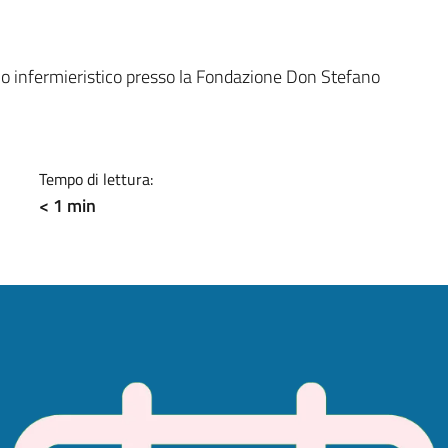
a
io infermieristico presso la Fondazione Don Stefano
Tempo di lettura:
< 1 min