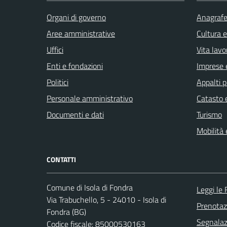
Organi di governo
Anagrafe 
Aree amministrative
Cultura 
Uffici
Vita lavo
Enti e fondazioni
Imprese 
Politici
Appalti p
Personale amministrativo
Catasto e
Documenti e dati
Turismo
Mobilità 
CONTATTI
Comune di Isola di Fondra
Leggi le
Via Trabuchello, 5 - 24010 - Isola di
Prenota
Fondra (BG)
Segnalazi
Codice fiscale: 85000530163