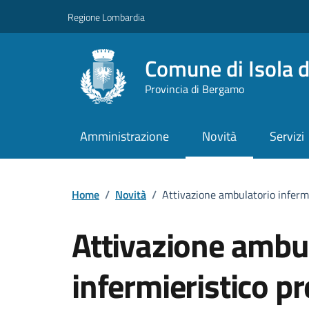
Vai ai contenuti
Vai al footer
Regione Lombardia
Comune di Isola d
Provincia di Bergamo
Amministrazione
Novità
Servizi
Home
/
Novità
/
Attivazione ambulatorio inferm
Attivazione ambu
infermieristico p