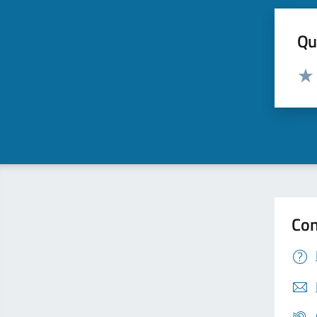
Qua
Valut
Valu
Con