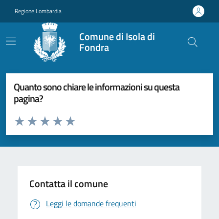
Vai ai contenuti
Vai al footer
Regione Lombardia
Comune di Isola di
Fondra
Quanto sono chiare le informazioni su questa
pagina?
Valuta da 1 a 5 stelle la pagina
Valuta 1 stelle su 5
Valuta 2 stelle su 5
Valuta 3 stelle su 5
Valuta 4 stelle su 5
Valuta 5 stelle su 5
Contatta il comune
Leggi le domande frequenti