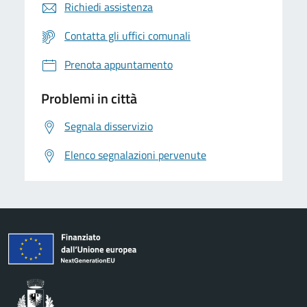
Richiedi assistenza
Contatta gli uffici comunali
Prenota appuntamento
Problemi in città
Segnala disservizio
Elenco segnalazioni pervenute