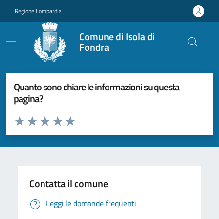
Vai ai contenuti
Vai al footer
Regione Lombardia
Comune di Isola di
Fondra
Quanto sono chiare le informazioni su questa
pagina?
Valuta da 1 a 5 stelle la pagina
Valuta 1 stelle su 5
Valuta 2 stelle su 5
Valuta 3 stelle su 5
Valuta 4 stelle su 5
Valuta 5 stelle su 5
Contatta il comune
Leggi le domande frequenti