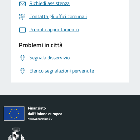
Richiedi assistenza
Contatta gli uffici comunali
Prenota appuntamento
Problemi in città
Segnala disservizio
Elenco segnalazioni pervenute