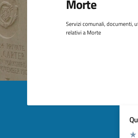
Morte
Dettagli della
Servizi comunali, documenti, uff
relativi a Morte
Qua
Valut