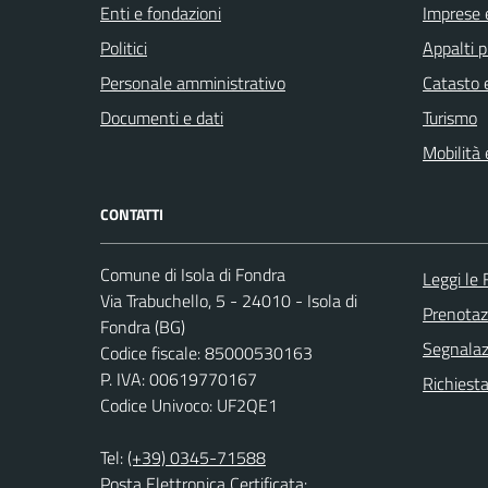
Enti e fondazioni
Imprese 
Politici
Appalti p
Personale amministrativo
Catasto e
Documenti e dati
Turismo
Mobilità 
CONTATTI
Comune di Isola di Fondra
Leggi le
Via Trabuchello, 5 - 24010 - Isola di
Prenota
Fondra (BG)
Segnalazi
Codice fiscale: 85000530163
P. IVA: 00619770167
Richiesta
Codice Univoco: UF2QE1
Tel:
(+39) 0345-71588
Posta Elettronica Certificata: