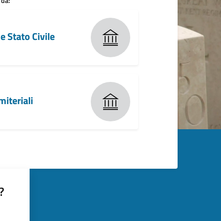
 da:
e Stato Civile
miteriali
?