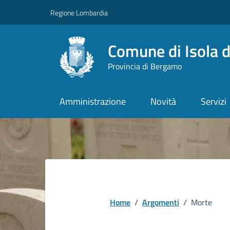
Vai ai contenuti
Vai al footer
Regione Lombardia
Comune di Isola d
Provincia di Bergamo
Amministrazione
Novità
Servizi
Home
/
Argomenti
/
Morte