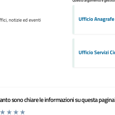
Questo argomento è gestito
 notizia
Ufficio Anagrafe 
ici, notizie ed eventi
Ufficio Servizi Ci
nto sono chiare le informazioni su questa pagina
a da 1 a 5 stelle la pagina