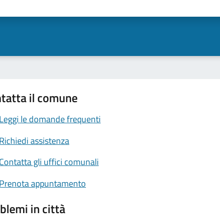
ta 1 stelle su 5
Valuta 2 stelle su 5
Valuta 3 stelle su 5
Valuta 4 stelle su 5
Valuta 5 stelle su 5
tatta il comune
Leggi le domande frequenti
Richiedi assistenza
Contatta gli uffici comunali
Prenota appuntamento
blemi in città