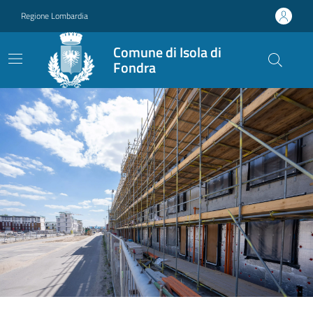
Vai ai contenuti
Vai al footer
Regione Lombardia
Comune di Isola di
Fondra