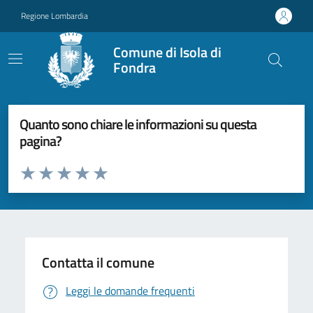
Vai ai contenuti
Vai al footer
Regione Lombardia
Comune di Isola di
Fondra
Quanto sono chiare le informazioni su questa
pagina?
Valuta da 1 a 5 stelle la pagina
Valuta 1 stelle su 5
Valuta 2 stelle su 5
Valuta 3 stelle su 5
Valuta 4 stelle su 5
Valuta 5 stelle su 5
Contatta il comune
Leggi le domande frequenti