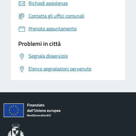
Richiedi assistenza
Contatta gli uffici comunali
Prenota appuntamento
Problemi in città
Segnala disservizio
Elenco segnalazioni pervenute