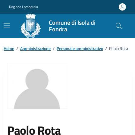
Vai ai contenuti
Vai al footer
Regione Lombardia
Comune di Isola di
Fondra
Home
/
Amministrazione
/
Personale amministrativo
/
Paolo Rota
Paolo Rota